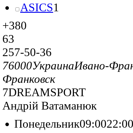
ASICS
1
+380
63
257-50-36
76000
Украина
Ивано-Фран
Франковск
7DREAMSPORT
Андрій Ватаманюк
Понедельник09:0022:0