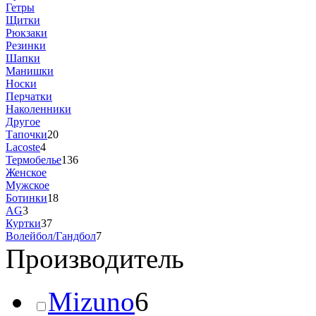
Гетры
Щитки
Рюкзаки
Резинки
Шапки
Манишки
Носки
Перчатки
Наколенники
Другое
Тапочки
20
Lacoste
4
Термобелье
136
Женское
Мужское
Ботинки
18
AG
3
Куртки
37
Волейбол/Гандбол
7
Производитель
Mizuno
6