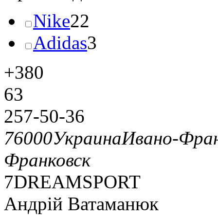
Nike
22
Adidas
3
+380
63
257-50-36
76000
Украина
Ивано-Фран
Франковск
7DREAMSPORT
Андрій Ватаманюк