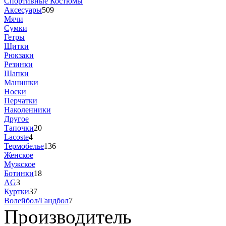
Спортивные Костюмы
Аксесуары
509
Мячи
Сумки
Гетры
Щитки
Рюкзаки
Резинки
Шапки
Манишки
Носки
Перчатки
Наколенники
Другое
Тапочки
20
Lacoste
4
Термобелье
136
Женское
Мужское
Ботинки
18
AG
3
Куртки
37
Волейбол/Гандбол
7
Производитель