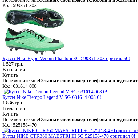
Код: 599851-303
Бутсы Nike HyperVenom Phantom SG 599851-303 оригинал0!
1 527 грн.
В наличии
Купить
Перезвоните мне
Оставьте свой номер телефона и представит
Код: 631614-008
Бутсы Nike Tiempo Legend V SG 631614-008 0!
1 836 грн.
В наличии
Купить
Перезвоните мне
Оставьте свой номер телефона и представит
Код: 525158-470
Бутсы NIKE CTR360 MAESTRI III SG 525158-470 оригинал 0!