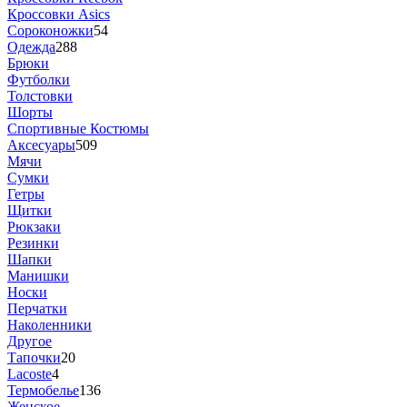
Кроссовки Asics
Сороконожки
54
Одежда
288
Брюки
Футболки
Толстовки
Шорты
Спортивные Костюмы
Аксесуары
509
Мячи
Сумки
Гетры
Щитки
Рюкзаки
Резинки
Шапки
Манишки
Носки
Перчатки
Наколенники
Другое
Тапочки
20
Lacoste
4
Термобелье
136
Женское