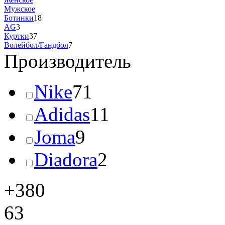
Мужское
Ботинки
18
AG
3
Куртки
37
Волейбол/Гандбол
7
Производитель
Nike
71
Adidas
11
Joma
9
Diadora
2
+380
63