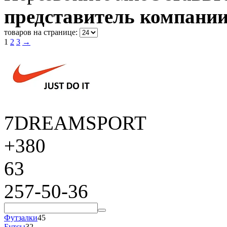
представитель компании
товаров на странице:
1
2
3
→
7DREAMSPORT
+380
63
257-50-36
Футзалки
45
Бутсы
32