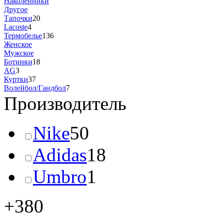
Наколенники
Другое
Тапочки
20
Lacoste
4
Термобелье
136
Женское
Мужское
Ботинки
18
AG
3
Куртки
37
Волейбол/Гандбол
7
Производитель
Nike
50
Adidas
18
Umbro
1
+380