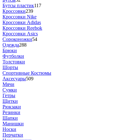
Бутсы пластик
117
Кроссовки
239
Кроссовки Nike
Кроссовки Adidas
Кроссовки Reebok
Кроссовки Asics
Сороконожки
54
Одежда
288
Брюки
Футболки
Толстовки
Шорты
Спортивные Костюмы
Аксесуары
509
Мячи
Сумки
Гетры
Щитки
Рюкзаки
Резинки
Шапки
Манишки
Носки
Перчатки