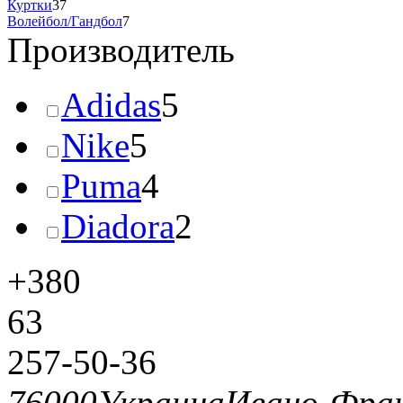
Куртки
37
Волейбол/Гандбол
7
Производитель
Adidas
5
Nike
5
Puma
4
Diadora
2
+380
63
257-50-36
76000
Украина
Ивано-Фран