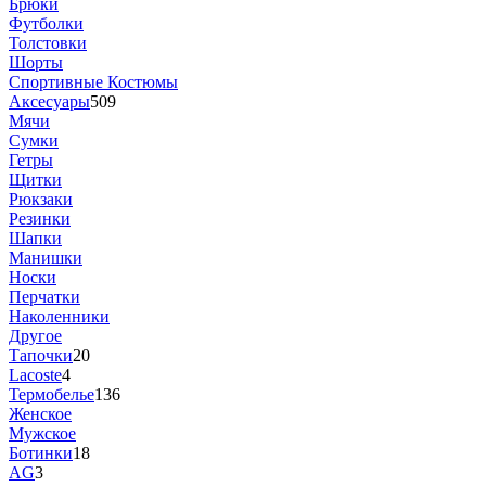
Брюки
Футболки
Толстовки
Шорты
Спортивные Костюмы
Аксесуары
509
Мячи
Сумки
Гетры
Щитки
Рюкзаки
Резинки
Шапки
Манишки
Носки
Перчатки
Наколенники
Другое
Тапочки
20
Lacoste
4
Термобелье
136
Женское
Мужское
Ботинки
18
AG
3