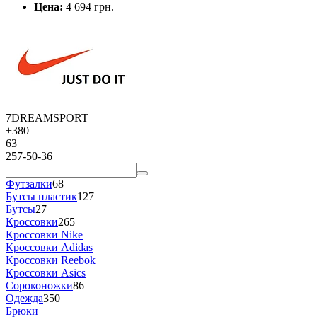
Цена:
4 694 грн.
7DREAMSPORT
+380
63
257-50-36
Футзалки
68
Бутсы пластик
127
Бутсы
27
Кроссовки
265
Кроссовки Nike
Кроссовки Adidas
Кроссовки Reebok
Кроссовки Asics
Сороконожки
86
Одежда
350
Брюки