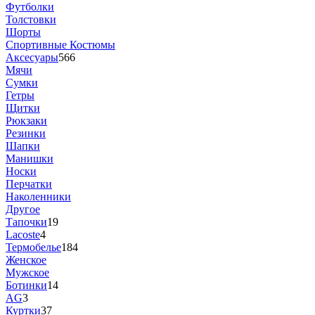
Футболки
Толстовки
Шорты
Спортивные Костюмы
Аксесуары
566
Мячи
Сумки
Гетры
Щитки
Рюкзаки
Резинки
Шапки
Манишки
Носки
Перчатки
Наколенники
Другое
Тапочки
19
Lacoste
4
Термобелье
184
Женское
Мужское
Ботинки
14
AG
3
Куртки
37