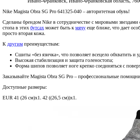
Ивано-Франковск,
Ивано-Франковская область,
760
Nike Magista Obra SG Pro 641325-040 – авторитетная обувь!
Сделаны брендом Nike в сотрудничестве с мировыми звездами ф
стопа в этих
бутсах
может быть к
мячу
еще ближе, что дает осо
просто вторая кожа.
К
другим
преимуществам:
Сшиты «без язичка», что позволяет всецело обхватить и у
Высокая стабилизация и защита голеностопа;
Форма шипов позволяет ноге крепко соединяться с повер
Заказывайте Magista Obra SG Pro – профессиональные помощн
Доступные размеры:
EUR 41 (26 см)x1. 42 ((26,5 см))x1.