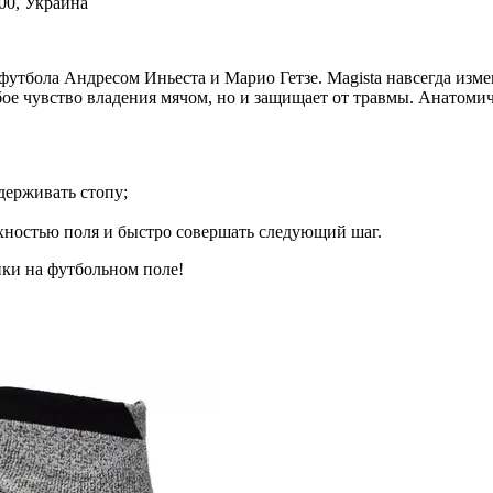
00,
Украина
утбола Андресом Иньеста и Марио Гетзе. Magista навсегда измен
бое чувство владения мячом, но и защищает от травмы. Анатомич
держивать стопу;
хностью поля и быстро совершать следующий шаг.
ики на футбольном поле!