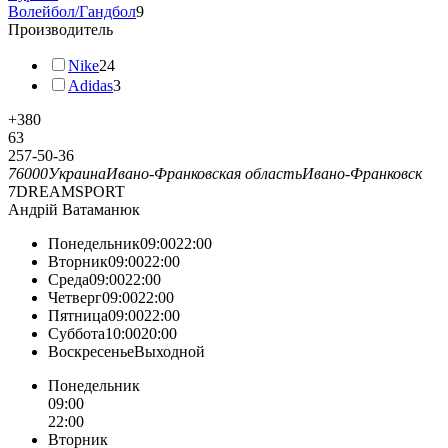
Волейбол/Гандбол
9
Производитель
Nike
24
Adidas
3
+380
63
257-50-36
76000
Украина
Ивано-Франковская область
Ивано-Франковск
7DREAMSPORT
Андрій Ватаманюк
Понедельник09:0022:00
Вторник09:0022:00
Среда09:0022:00
Четверг09:0022:00
Пятница09:0022:00
Суббота10:0020:00
ВоскресеньеВыходной
Понедельник
09:00
22:00
Вторник