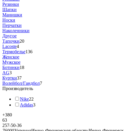
Резинки
Шапки
Манишки
Носки
Перчатки
Наколенники
Другое
Тапочки
20
Lacoste
4
Термобелье
136
Женское
Мужское
Ботинки
18
AG
3
Куртки
37
Волейбол/Гандбол
7
Производитель
Nike
22
Adidas
3
+380
63
257-50-36
76000
Украина
Ивано-Франковская область
Ивано-Франковск