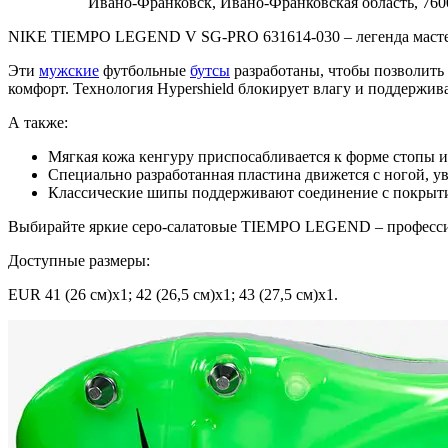
Ивано-Франковск,
Ивано-Франковская область,
760
NIKE TIEMPO LEGEND V SG-PRO 631614-030 – легенда масте
Эти
мужские
футбольные
бутсы
разработаны, чтобы позволить 
комфорт. Технология Hypershield блокирует влагу и поддержив
А также:
Мягкая кожа кенгуру приспосабливается к форме стопы и
Специально разработанная пластина движется с ногой, ув
Классические шипы поддерживают соединение с покрыти
Выбирайте яркие серо-салатовые TIEMPO LEGEND – професси
Доступные размеры:
EUR 41 (26 см)x1; 42 (26,5 см)х1; 43 (27,5 см)x1.