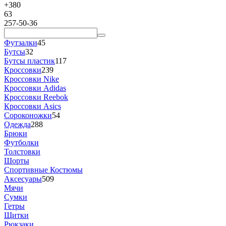
+380
63
257-50-36
Футзалки
45
Бутсы
32
Бутсы пластик
117
Кроссовки
239
Кроссовки Nike
Кроссовки Adidas
Кроссовки Reebok
Кроссовки Asics
Сороконожки
54
Одежда
288
Брюки
Футболки
Толстовки
Шорты
Спортивные Костюмы
Аксесуары
509
Мячи
Сумки
Гетры
Щитки
Рюкзаки