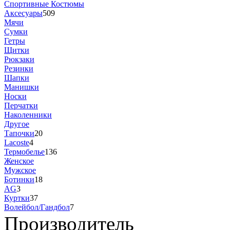
Спортивные Костюмы
Аксесуары
509
Мячи
Сумки
Гетры
Щитки
Рюкзаки
Резинки
Шапки
Манишки
Носки
Перчатки
Наколенники
Другое
Тапочки
20
Lacoste
4
Термобелье
136
Женское
Мужское
Ботинки
18
AG
3
Куртки
37
Волейбол/Гандбол
7
Производитель