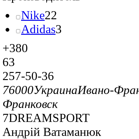
Nike
22
Adidas
3
+380
63
257-50-36
76000
Украина
Ивано-Фран
Франковск
7DREAMSPORT
Андрій Ватаманюк