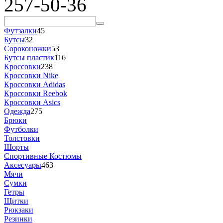
257-50-36
Футзалки
45
Бутсы
32
Сороконожки
53
Бутсы пластик
116
Кроссовки
238
Кроссовки Nike
Кроссовки Adidas
Кроссовки Reebok
Кроссовки Asics
Одежда
275
Брюки
Футболки
Толстовки
Шорты
Спортивные Костюмы
Аксесуары
463
Мячи
Сумки
Гетры
Щитки
Рюкзаки
Резинки