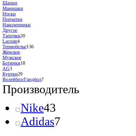
Шапки
Манишки
Носки
Перчатки
Наколенники
Другое
Тапочки
20
Lacoste
4
Термобелье
136
Женское
Мужское
Ботинки
18
AG
3
Куртки
29
Волейбол/Гандбол
7
Производитель
Nike
43
Adidas
7