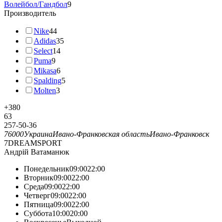
Волейбол/Гандбол
9
Производитель
Nike
44
Adidas
35
Select
14
Puma
9
Mikasa
6
Spalding
5
Molten
3
+380
63
257-50-36
76000
Украина
Ивано-Франковская область
Ивано-Франковск
7DREAMSPORT
Андрій Ватаманюк
Понедельник09:0022:00
Вторник09:0022:00
Среда09:0022:00
Четверг09:0022:00
Пятница09:0022:00
Суббота10:0020:00