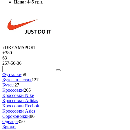
Цена:
445 грн.
7DREAMSPORT
+380
63
257-50-36
Футзалки
68
Бутсы пластик
127
Бутсы
27
Кроссовки
265
Кроссовки Nike
Кроссовки Adidas
Кроссовки Reebok
Кроссовки Asics
Сороконожки
86
Одежда
350
Брюки