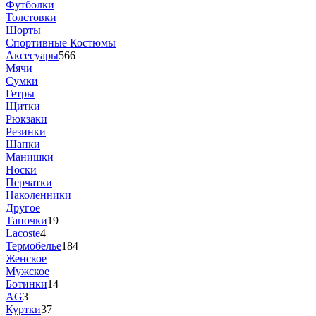
Футболки
Толстовки
Шорты
Спортивные Костюмы
Аксесуары
566
Мячи
Сумки
Гетры
Щитки
Рюкзаки
Резинки
Шапки
Манишки
Носки
Перчатки
Наколенники
Другое
Тапочки
19
Lacoste
4
Термобелье
184
Женское
Мужское
Ботинки
14
AG
3
Куртки
37