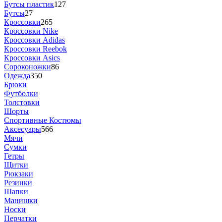
Бутсы пластик
127
Бутсы
27
Кроссовки
265
Кроссовки Nike
Кроссовки Adidas
Кроссовки Reebok
Кроссовки Asics
Сороконожки
86
Одежда
350
Брюки
Футболки
Толстовки
Шорты
Спортивные Костюмы
Аксесуары
566
Мячи
Сумки
Гетры
Щитки
Рюкзаки
Резинки
Шапки
Манишки
Носки
Перчатки