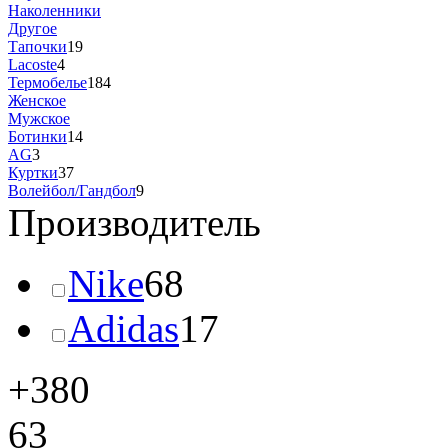
Наколенники
Другое
Тапочки
19
Lacoste
4
Термобелье
184
Женское
Мужское
Ботинки
14
AG
3
Куртки
37
Волейбол/Гандбол
9
Производитель
Nike
68
Adidas
17
+380
63