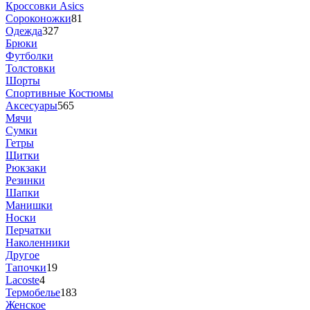
Кроссовки Asics
Сороконожки
81
Одежда
327
Брюки
Футболки
Толстовки
Шорты
Спортивные Костюмы
Аксесуары
565
Мячи
Сумки
Гетры
Щитки
Рюкзаки
Резинки
Шапки
Манишки
Носки
Перчатки
Наколенники
Другое
Тапочки
19
Lacoste
4
Термобелье
183
Женское