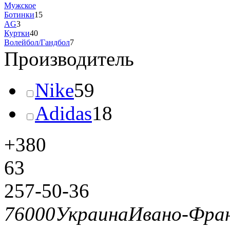
Мужское
Ботинки
15
AG
3
Куртки
40
Волейбол/Гандбол
7
Производитель
Nike
59
Adidas
18
+380
63
257-50-36
76000
Украина
Ивано-Фран