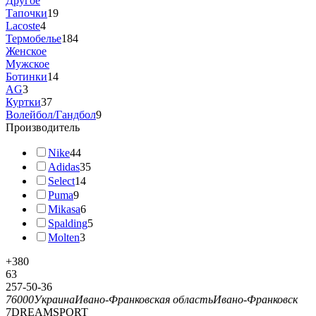
Другое
Тапочки
19
Lacoste
4
Термобелье
184
Женское
Мужское
Ботинки
14
AG
3
Куртки
37
Волейбол/Гандбол
9
Производитель
Nike
44
Adidas
35
Select
14
Puma
9
Mikasa
6
Spalding
5
Molten
3
+380
63
257-50-36
76000
Украина
Ивано-Франковская область
Ивано-Франковск
7DREAMSPORT