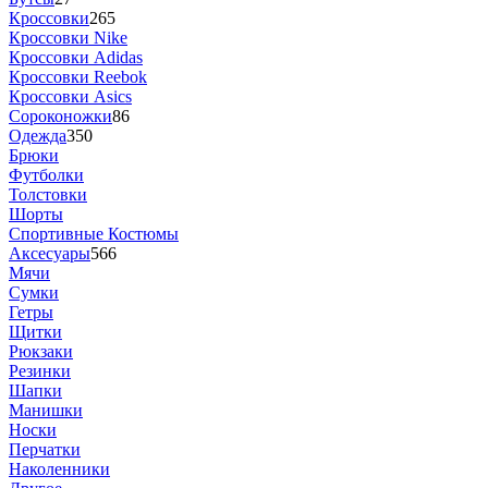
Кроссовки
265
Кроссовки Nike
Кроссовки Adidas
Кроссовки Reebok
Кроссовки Asics
Сороконожки
86
Одежда
350
Брюки
Футболки
Толстовки
Шорты
Спортивные Костюмы
Аксесуары
566
Мячи
Сумки
Гетры
Щитки
Рюкзаки
Резинки
Шапки
Манишки
Носки
Перчатки
Наколенники