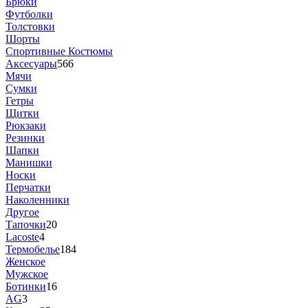
Брюки
Футболки
Толстовки
Шорты
Спортивные Костюмы
Аксесуары
566
Мячи
Сумки
Гетры
Щитки
Рюкзаки
Резинки
Шапки
Манишки
Носки
Перчатки
Наколенники
Другое
Тапочки
20
Lacoste
4
Термобелье
184
Женское
Мужское
Ботинки
16
AG
3