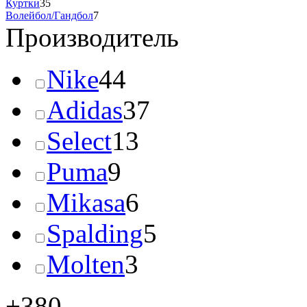
Куртки
35
Волейбол/Гандбол
7
Производитель
Nike
44
Adidas
37
Select
13
Puma
9
Mikasa
6
Spalding
5
Molten
3
+380