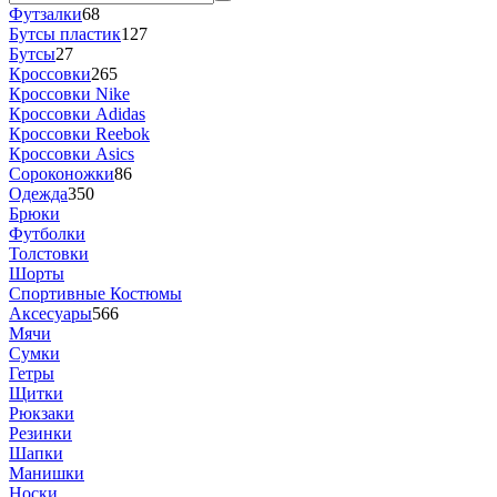
Футзалки
68
Бутсы пластик
127
Бутсы
27
Кроссовки
265
Кроссовки Nike
Кроссовки Adidas
Кроссовки Reebok
Кроссовки Asics
Сороконожки
86
Одежда
350
Брюки
Футболки
Толстовки
Шорты
Спортивные Костюмы
Аксесуары
566
Мячи
Сумки
Гетры
Щитки
Рюкзаки
Резинки
Шапки
Манишки
Носки