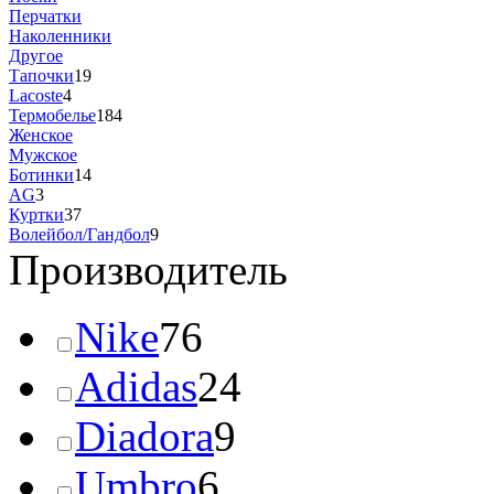
Перчатки
Наколенники
Другое
Тапочки
19
Lacoste
4
Термобелье
184
Женское
Мужское
Ботинки
14
AG
3
Куртки
37
Волейбол/Гандбол
9
Производитель
Nike
76
Adidas
24
Diadora
9
Umbro
6