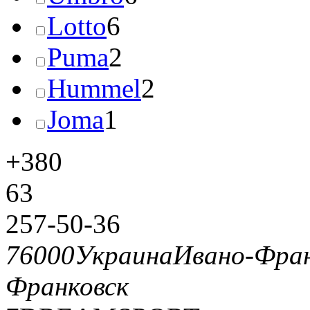
Lotto
6
Puma
2
Hummel
2
Joma
1
+380
63
257-50-36
76000
Украина
Ивано-Фран
Франковск