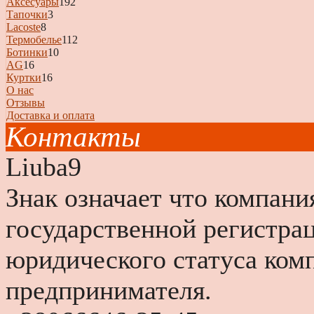
Аксесуары
192
Тапочки
3
Lacoste
8
Термобелье
112
Ботинки
10
AG
16
Куртки
16
О нас
Отзывы
Доставка и оплата
Контакты
Liuba9
Знак
означает что компани
государственной регистра
юридического статуса ком
предпринимателя.