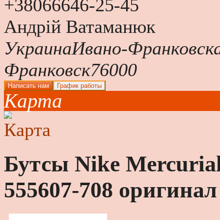
+380
66
646-25-45
Андрій Ватаманюк
Украина
Ивано-Франковска
Франковск
76000
Написать нам
График работы
Карта
Бутсы Nike Mercuria
555607-708 оригинал