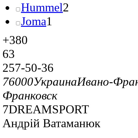
Hummel
2
Joma
1
+380
63
257-50-36
76000
Украина
Ивано-Фран
Франковск
7DREAMSPORT
Андрій Ватаманюк