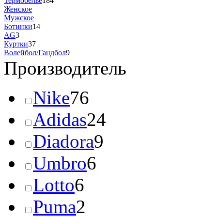
Термобелье
184
Женское
Мужское
Ботинки
14
AG
3
Куртки
37
Волейбол/Гандбол
9
Производитель
Nike
76
Adidas
24
Diadora
9
Umbro
6
Lotto
6
Puma
2