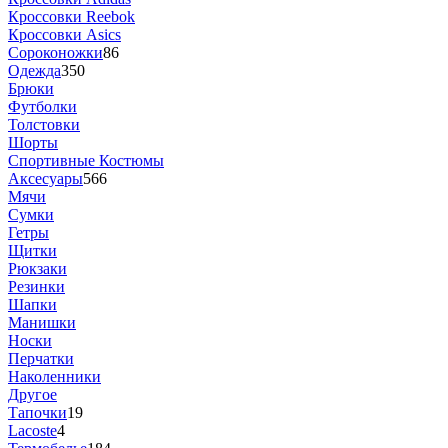
Кроссовки Reebok
Кроссовки Asics
Сороконожки
86
Одежда
350
Брюки
Футболки
Толстовки
Шорты
Спортивные Костюмы
Аксесуары
566
Мячи
Сумки
Гетры
Щитки
Рюкзаки
Резинки
Шапки
Манишки
Носки
Перчатки
Наколенники
Другое
Тапочки
19
Lacoste
4